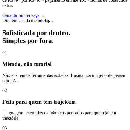
de R$797 por R$497 · pagamento em até 10x · Bônus de conteúdos
extras
Garantir minha vaga
→
Diferenciais da metodologia
Sofisticada por dentro.
Simples por fora.
0
1
Método, não tutorial
Não ensinamos ferramentas isoladas. Ensinamos um jeito de pensar
com IA.
0
2
Feita para quem tem trajetória
Linguagem, exemplos e dinâmicas pensados para quem já tem
trajetória.
0
3