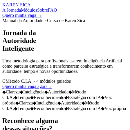
KAREN SICA
A Jornada
Módulos
Sobre
FAQ
Quero minha vaga
→
Manual da Autoridade · Curso de Karen Sica
Jornada da
Autoridade
Inteligente
Uma metodologia para profissionais usarem Inteligência Artificial
como parceira estratégica e transformarem conhecimento em
autoridade, tempo e novas oportunidades.
C
Método C.I.A. · 4 módulos guiados
Quero minha vaga agora
→
◆
Clareza
◆
Inteligência
◆
Autoridade
◆
Método
C.I.A.
◆
Tempo
◆
Reconhecimento
◆
Estratégia com IA
◆
Voz
própria
◆
Clareza
◆
Inteligência
◆
Autoridade
◆
Método
C.I.A.
◆
Tempo
◆
Reconhecimento
◆
Estratégia com IA
◆
Voz própria
Reconhece alguma
dessas situações?